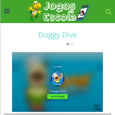
Doggy Dive
Passatempo
0
//