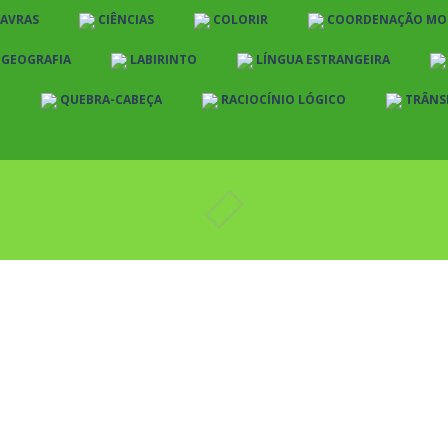
LAVRAS
CIÊNCIAS
COLORIR
COORDENAÇÃO MO
E GEOGRAFIA
LABIRINTO
LÍNGUA ESTRANGEIRA
O
QUEBRA-CABEÇA
RACIOCÍNIO LÓGICO
TRÂNS