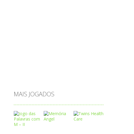
passatempo
peixes
português
princesas
problemas
prova brasil
páscoa
quebra-cabeça
quiz
raciocínio
relacionar
roupas
saeb
saltar
sequência
sistema
subtração
sílabas
tabuada
tabuleiro
trânsito
vestir
vogais
água
MAIS JOGADOS