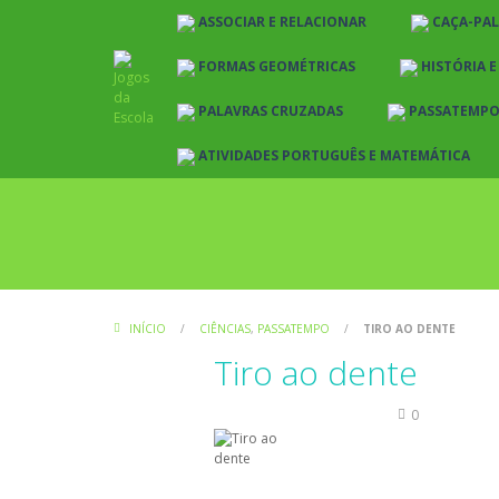
ASSOCIAR E RELACIONAR
CAÇA-PA
FORMAS GEOMÉTRICAS
HISTÓRIA 
PALAVRAS CRUZADAS
PASSATEMP
ATIVIDADES PORTUGUÊS E MATEMÁTICA
INÍCIO
/
CIÊNCIAS
,
PASSATEMPO
/
TIRO AO DENTE
Tiro ao dente
Ciências
Passatempo
0