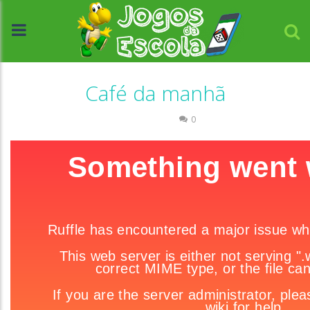
Café da manhã
Passatempo
0
//