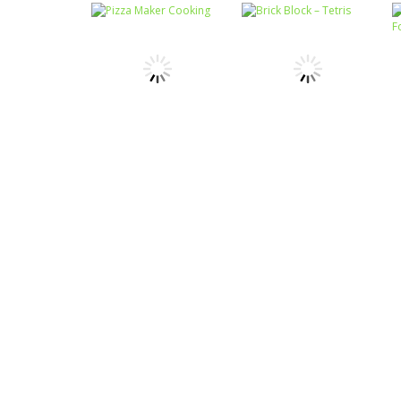
Passatempo
Miss Charming
Passatempo
Desert Car Race
Unicorn Hairstyle
Passatempo
Passatempo
Pizza Maker
Brick Block –
Cooking
Tetris