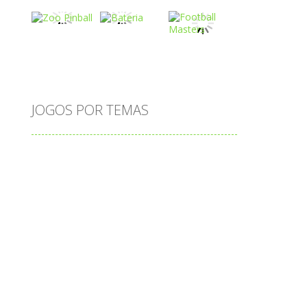
Play
Play
Play
Play
Play
Play
JOGOS POR TEMAS
Play
Play
Play
adição
alfabeto
Android
animais
associar
atenção
atividade
atividades
atividades de matemática
blocos
bola
bolas
caminhos
carro
carros
caça-palavras
ciências
ciências da natureza
coelho
colorir
completar
conectar