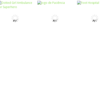
Associar e
Relacionar
Funny Princesses
Passatempo
– Spot the
Cooking Cafe
Passatempo
Difference
Pilot Heroes
Food Chef
Passatempo
Dotted Girl
Ambulance For
Passatempo
Passatempo
Superhero
Jogo de Paciência
Foot Hospital