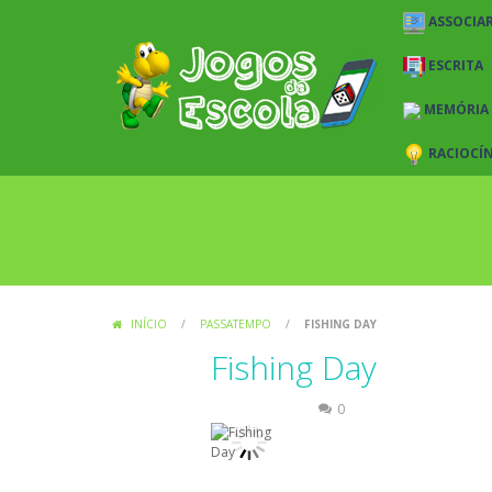
ASSOCIAR
ESCRITA
MEMÓRIA
RACIOCÍ
INÍCIO
/
PASSATEMPO
/
FISHING DAY
Fishing Day
Passatempo
0