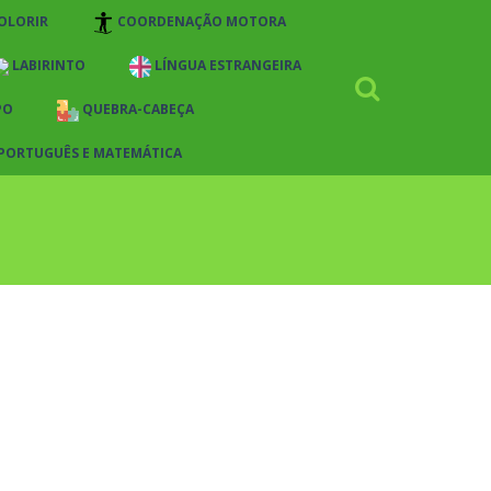
OLORIR
COORDENAÇÃO MOTORA
LABIRINTO
LÍNGUA ESTRANGEIRA
PO
QUEBRA-CABEÇA
 PORTUGUÊS E MATEMÁTICA