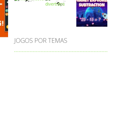
Play
Play
Play
JOGOS POR TEMAS
Play
Play
Play
adição
alfabeto
Android
animais
associar
atenção
atividade
s
atividades
atividades de matemática
blocos
bola
bolas
caminhos
carro
carros
caça-palavras
ciências
ciências da natureza
coelho
colorir
completar
conectar
contagem
coordenação
cores