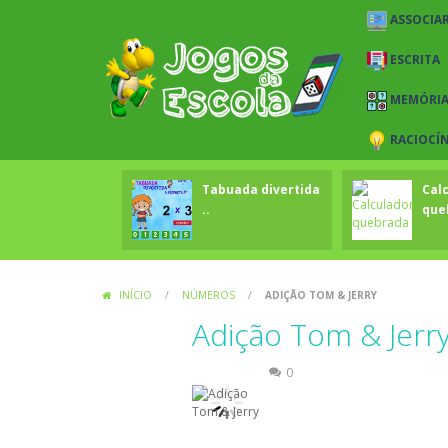
ASSOCIAR
ESCRITA
MEMÓRI
RACIOCÍ
Tabuada divertida
Cal
..
que
INÍCIO
/
NÚMEROS
/
ADIÇÃO TOM & JERRY
Adição Tom & Jerr
Números
0