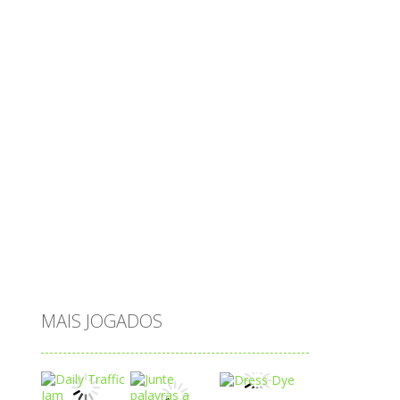
objetos
obstáculos
operações
ovos
palavras
Papai Noel
passatempo
peixes
português
princesas
problemas
prova brasil
páscoa
quebra-cabeça
quiz
raciocínio
relacionar
roupas
saeb
saltar
sequência
sistema
subtração
sílabas
tabuada
tabuleiro
trânsito
vestir
vogais
água
MAIS JOGADOS