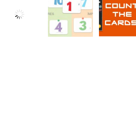
Atividades
Atividades
Português e
Português e
Matemática
Matemática
Adição das
Subtração das
Números
Quem pesa mais
nuvens
nuvens
Números
Desafios
Números
Números
matemáticos
Par ou ímpar?
Conte as carta