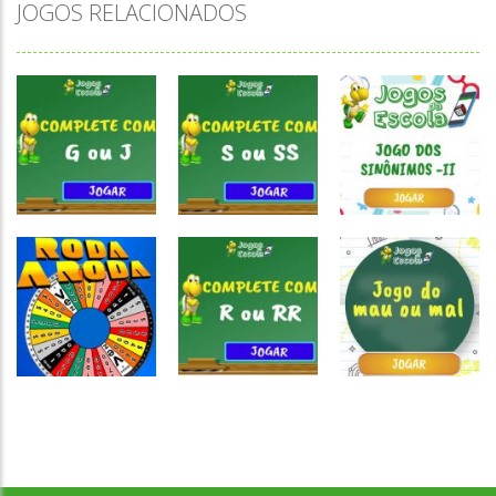
JOGOS RELACIONADOS
Atividades
Atividades
Atividades
Português e
Português e
Português e
Matemática
Matemática
Matemática
Completar
Completar
Jogo dos
com g ou j – I
com S ou SS – I
sinônimos II
Atividades
Português e
Atividades
Matemática
Português e
Completar
Matemática
Desenvolvido por Jogos da Escola | sitejogosdaescola@gmail.com
com R ou RR –
Jogo do mau
Escrita
Roda a roda
I
ou mal