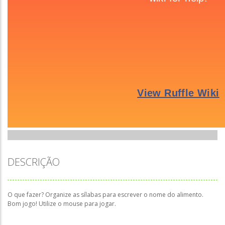
DESCRIÇÃO
O que fazer? Organize as sílabas para escrever o nome do alimento.
Bom jogo! Utilize o mouse para jogar.