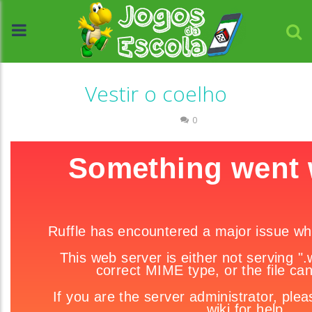
Vestir o coelho
Passatempo
0
//