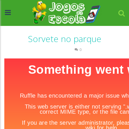
Sorvete no parque
Passatempo
0
//