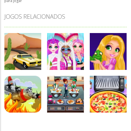
para jogar
JOGOS RELACIONADOS
Associar e
Passatempo
Relacionar
Miss
Funny
Charming
Princesses –
Passatempo
Desert Car
Unicorn
Spot the
Race
Hairstyle
Difference