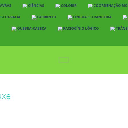
LAVRAS
CIÊNCIAS
COLORIR
COORDENAÇÃO MO
E GEOGRAFIA
LABIRINTO
LÍNGUA ESTRANGEIRA
O
QUEBRA-CABEÇA
RACIOCÍNIO LÓGICO
TRÂNS
uxe