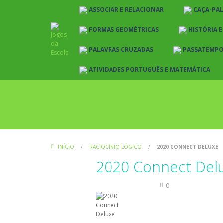
ASSOCIAR E RELACIONAR
CAÇA-PA
FORMAS GEOMÉTRICAS
HISTÓRIA 
PALAVRAS CRUZADAS
PASSATEMP
ATIVIDADES PORTUGUÊS E MATEMÁTICA
INÍCIO
/
RACIOCÍNIO LÓGICO
/
2020 CONNECT DELUXE
2020 Connect Del
Raciocínio Lógico
0