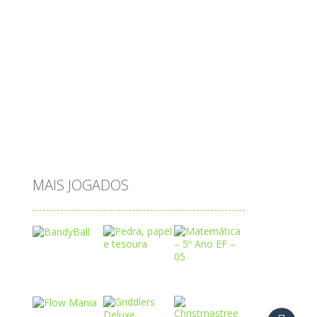
princesas
problemas
prova brasil
páscoa
quebra-cabeça
quiz
raciocínio
relacionar
roupas
saeb
saltar
sequência
sistema
subtração
sílabas
tabuada
tabuleiro
trânsito
vestir
vogais
água
MAIS JOGADOS