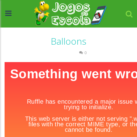
Balloons
Passatempo
0
//