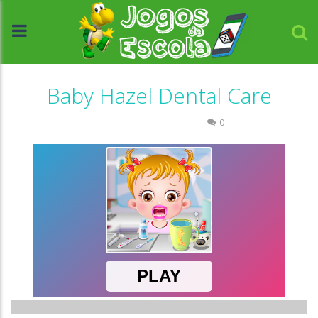
Baby Hazel Dental Care
Ciências
Passatempo
0
//