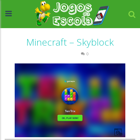
Minecraft – Skyblock
Passatempo
0
//