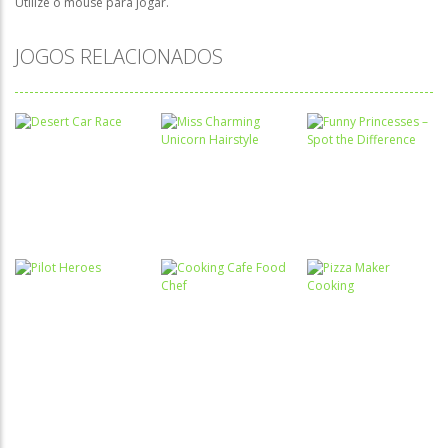
Utilize o mouse para jogar.
JOGOS RELACIONADOS
Associar e
Passatempo
Relacionar
Miss
Funny
Charming
Princesses –
Passatempo
Desert Car
Unicorn
Spot the
Race
Hairstyle
Difference