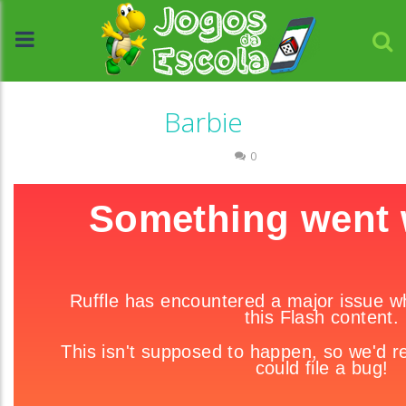
Barbie
Passatempo
0
//