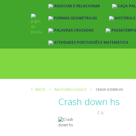
ASSOCIAR E RELACIONAR
CAÇA-PA
FORMAS GEOMÉTRICAS
HISTÓRIA 
PALAVRAS CRUZADAS
PASSATEMP
ATIVIDADES PORTUGUÊS E MATEMÁTICA
INÍCIO
/
RACIOCÍNIO LÓGICO
/
CRASH DOWN HS
Crash down hs
Raciocínio Lógico
0