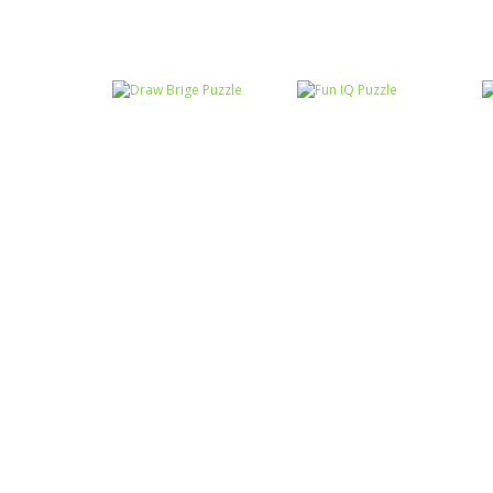
Raciocínio Lógico
Mahjong Connect
Raciocínio Lógico
Troca sapos
Fish World
Raciocínio Lógico
Draw Brige
Raciocínio Lógico
Puzzle
Fun IQ Puzzle