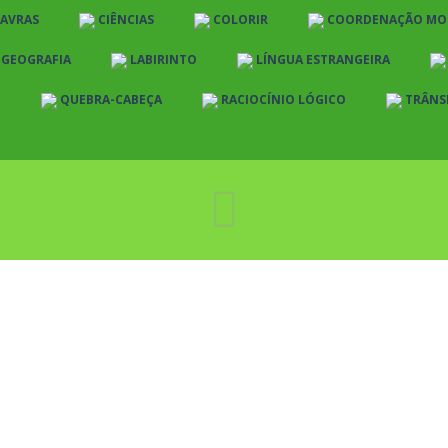
LAVRAS
CIÊNCIAS
COLORIR
COORDENAÇÃO MO
E GEOGRAFIA
LABIRINTO
LÍNGUA ESTRANGEIRA
O
QUEBRA-CABEÇA
RACIOCÍNIO LÓGICO
TRÂNS