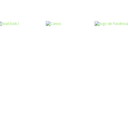
Raciocínio Lógico
Raciocínio Lógico
Raciocínio Lógic
Flow Mania
Doctor Acorn 2
Parking Frenzy
Raciocínio Lógico
Raciocínio Lógico
Passatempo
Snail bob I
Canos
Jogo de Paciên