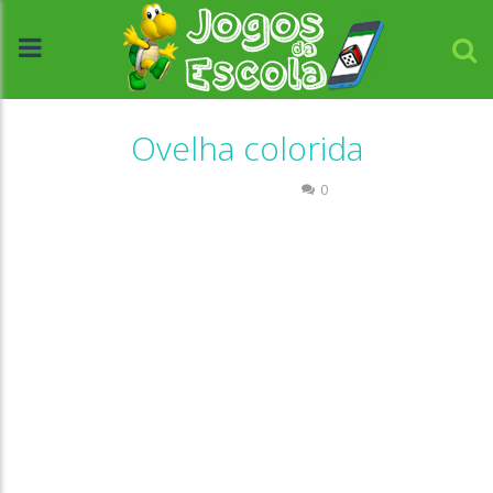
Ovelha colorida
Raciocínio Lógico
0
//