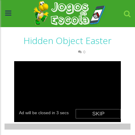
Hidden Object Easter
Passatempo
0
//