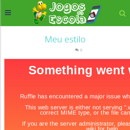
Meu estilo
Passatempo
0
//