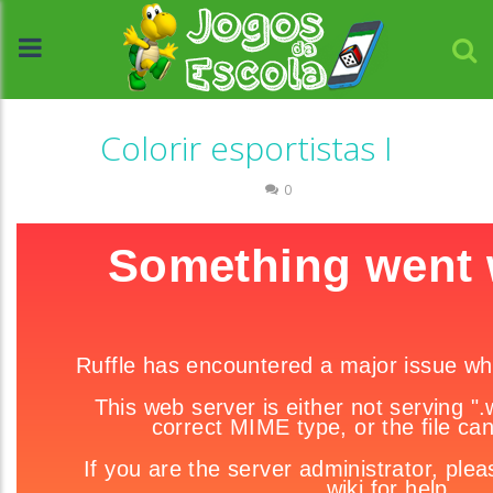
Colorir esportistas I
Colorir
0
//