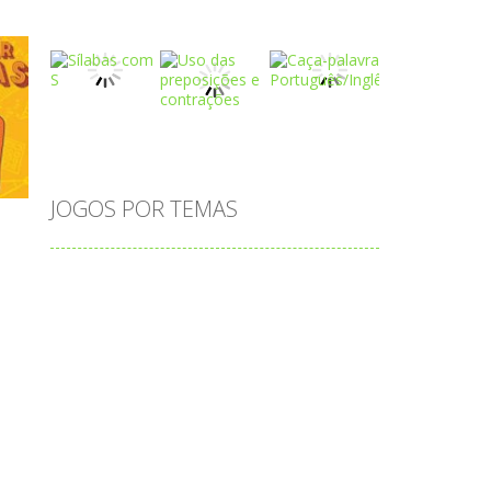
Play
Play
Play
 R
Play
Play
Play
JOGOS POR TEMAS
Play
Play
Play
adição
alfabeto
Android
animais
associar
atenção
atividade
atividades
atividades de matemática
blocos
bola
bolas
caminhos
carro
carros
caça-palavras
ciências
ciências da natureza
coelho