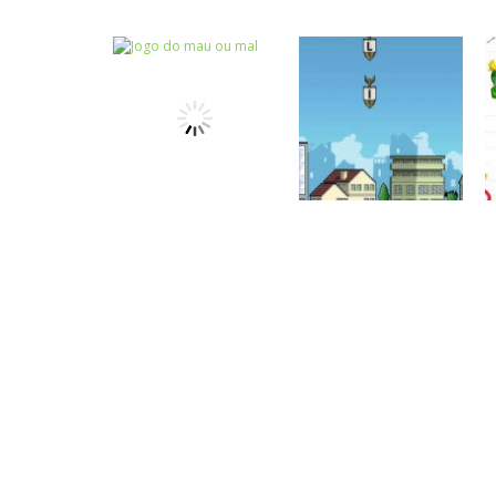
Atividades
Atividades
Português e
Português e
Matemática
Matemática
Completar com g
Completar com S
ou j – I
ou SS – I
Atividades
Português e
Matemática
Jogo do mau ou
Escrita
mal
Letras bombas