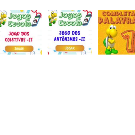
Atividades
Atividades
Português e
Português e
Matemática
Matemática
Jogo dos
Completar com
Escrita
sinônimos II
Roda a roda
ou RR – I
Atividades
Atividades
Atividades
Português e
Português e
Português e
Matemática
Matemática
Matemática
Jogo dos
Jogo dos
Completar
coletivos II
antônimos II
palavras 1