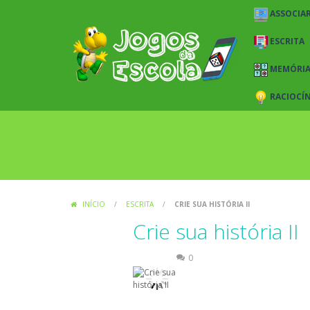
ASSOCIAR
ESCRITA
MEMÓRI
RACIOCÍ
INÍCIO
/
ESCRITA
/
CRIE SUA HISTÓRIA II
Crie sua história II
Escrita
0