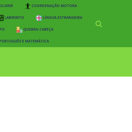
OLORIR
COORDENAÇÃO MOTORA
LABIRINTO
LÍNGUA ESTRANGEIRA
PO
QUEBRA-CABEÇA
 PORTUGUÊS E MATEMÁTICA