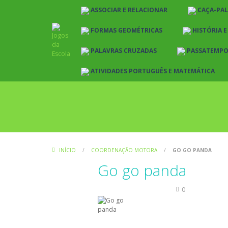
ASSOCIAR E RELACIONAR
CAÇA-PA
FORMAS GEOMÉTRICAS
HISTÓRIA 
PALAVRAS CRUZADAS
PASSATEMP
ATIVIDADES PORTUGUÊS E MATEMÁTICA
INÍCIO
/
COORDENAÇÃO MOTORA
/
GO GO PANDA
Go go panda
Coordenação Motora
0