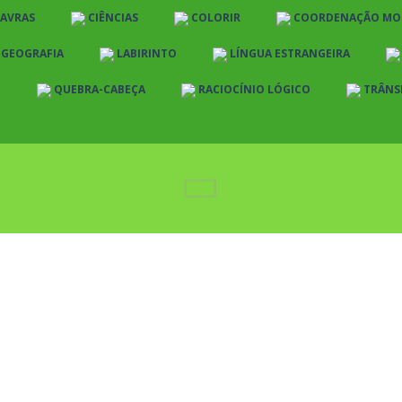
LAVRAS
CIÊNCIAS
COLORIR
COORDENAÇÃO MO
E GEOGRAFIA
LABIRINTO
LÍNGUA ESTRANGEIRA
O
QUEBRA-CABEÇA
RACIOCÍNIO LÓGICO
TRÂNS