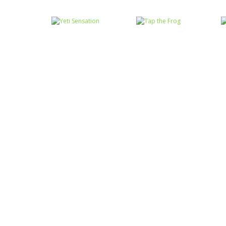
Coordenação
Coordenação
Motora
Motora
Labirinto do
Não toque no
Mouse
vermelho
Coordenação
Coordenação
Motora
Motora
Yeti Sensation
Tap the Frog