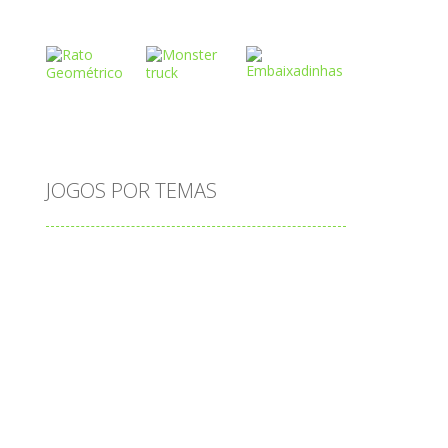
Play
Play
Play
Play
Play
Play
JOGOS POR TEMAS
Play
Play
Play
adição
alfabeto
Android
animais
associar
atenção
atividade
atividades
atividades de matemática
blocos
bola
bolas
caminhos
carro
carros
caça-palavras
ciências
ciências da natureza
coelho