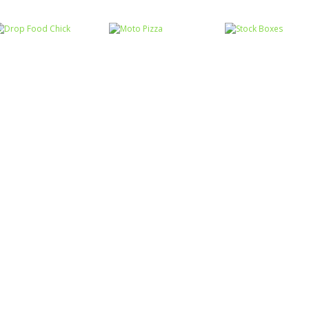
Coordenação
Motora
Coordenação
Coordenação
Ball Balance
Motora
Motora
Rabbit Samurai
Challenge
Chute no alvo
Coordenação
Coordenação
Coordenação
Motora
Motora
Motora
Drop Food Chick
Moto Pizza
Stock Boxes