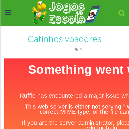
Gatinhos voadores
Passatempo
0
//