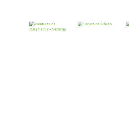
Atividades
Português e
Matemática
Números
Tabuada
Calculadora
divertida – I
quebrada
Números
Aventuras da
Números
Matemática –
Planeta da
MathPup
Adição