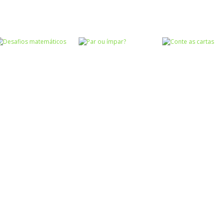
Atividades
Atividades
Português e
Português e
Matemática
Matemática
Adição das
Subtração das
Números
Quem pesa mais
nuvens
nuvens
Números
Desafios
Números
Números
matemáticos
Par ou ímpar?
Conte as carta