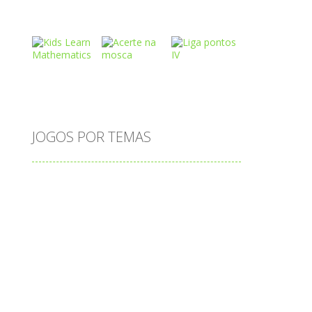
Play
Play
Play
Play
Play
Play
JOGOS POR TEMAS
Play
Play
Play
adição
alfabeto
Android
animais
associar
atenção
atividade
atividades
atividades de matemática
s
blocos
bola
bolas
caminhos
carro
carros
caça-palavras
ciências
ciências da natureza
coelho