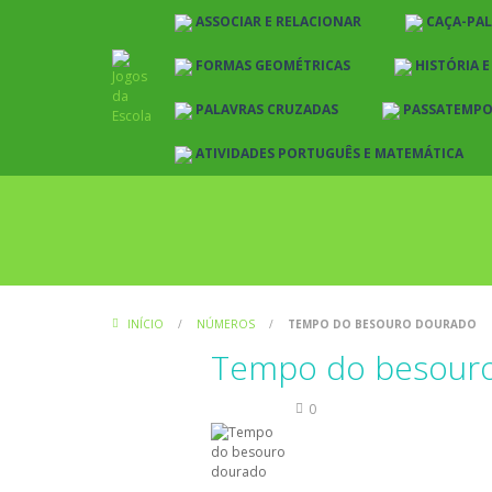
ASSOCIAR E RELACIONAR
CAÇA-PA
FORMAS GEOMÉTRICAS
HISTÓRIA 
PALAVRAS CRUZADAS
PASSATEMP
ATIVIDADES PORTUGUÊS E MATEMÁTICA
INÍCIO
/
NÚMEROS
/
TEMPO DO BESOURO DOURADO
Tempo do besour
Números
0