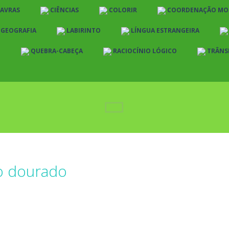
LAVRAS
CIÊNCIAS
COLORIR
COORDENAÇÃO MO
E GEOGRAFIA
LABIRINTO
LÍNGUA ESTRANGEIRA
O
QUEBRA-CABEÇA
RACIOCÍNIO LÓGICO
TRÂNS
o dourado