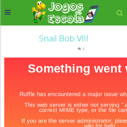
Snail Bob VIII
Raciocínio Lógico
0
//