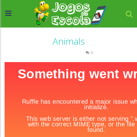
Animals
Língua Estrangeira
0
//