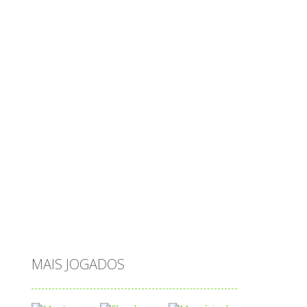
multiplicação
natal
números
objetos
obstáculos
operações
ovos
palavras
Papai Noel
passatempo
peixes
português
princesas
problemas
prova brasil
páscoa
quebra-cabeça
quiz
raciocínio
relacionar
roupas
saeb
saltar
sequência
sistema
subtração
sílabas
tabuada
tabuleiro
trânsito
vestir
vogais
água
MAIS JOGADOS