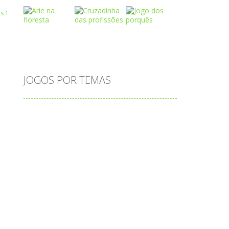
Play
Play
Play
 R
JOGOS POR TEMAS
Play
Play
Play
adição
alfabeto
Android
animais
associar
atenção
atividade
atividades
atividades de matemática
blocos
bola
bolas
caminhos
carro
carros
caça-palavras
ciências
ciências da natureza
coelho
colorir
completar
conectar