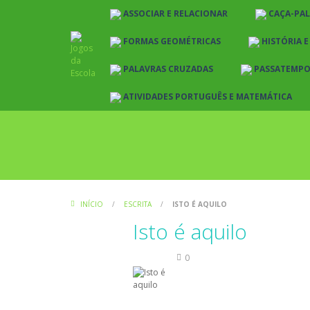
ASSOCIAR E RELACIONAR
CAÇA-PA
FORMAS GEOMÉTRICAS
HISTÓRIA 
PALAVRAS CRUZADAS
PASSATEMP
ATIVIDADES PORTUGUÊS E MATEMÁTICA
INÍCIO
/
ESCRITA
/
ISTO É AQUILO
Isto é aquilo
Escrita
0