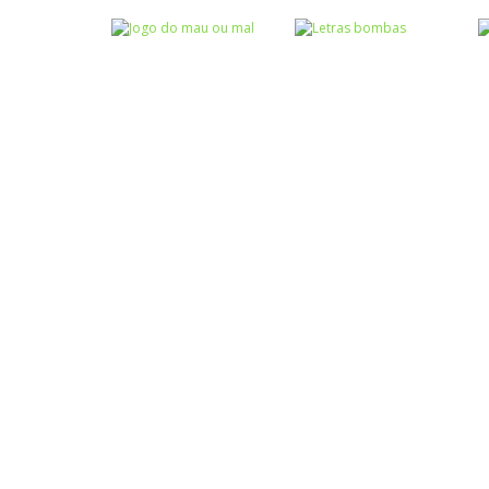
Atividades
Atividades
Português e
Português e
Matemática
Matemática
Completar com g
Completar com S
ou j – I
ou SS – I
Atividades
Português e
Matemática
Jogo do mau ou
Escrita
mal
Letras bombas