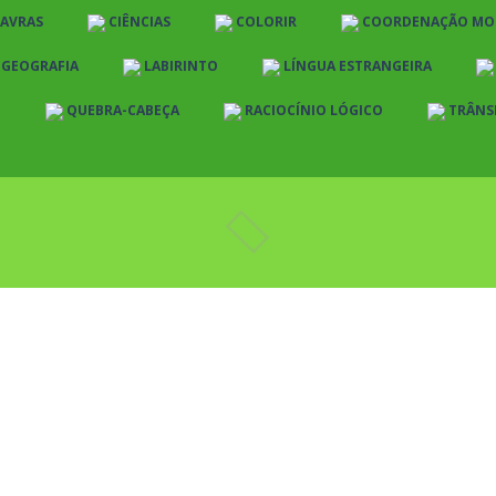
LAVRAS
CIÊNCIAS
COLORIR
COORDENAÇÃO MO
E GEOGRAFIA
LABIRINTO
LÍNGUA ESTRANGEIRA
O
QUEBRA-CABEÇA
RACIOCÍNIO LÓGICO
TRÂNS