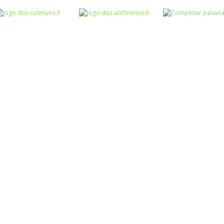
Atividades
Atividades
Português e
Português e
Matemática
Matemática
Jogo dos
Completar com
Escrita
sinônimos II
Roda a roda
ou RR – I
Atividades
Atividades
Atividades
Português e
Português e
Português e
Matemática
Matemática
Matemática
Jogo dos
Jogo dos
Completar
coletivos II
antônimos II
palavras 1