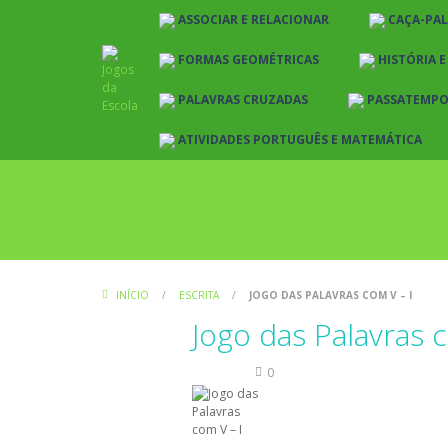
ASSOCIAR E RELACIONAR
CAÇA-PA
FORMAS GEOMÉTRICAS
HISTÓRIA 
PALAVRAS CRUZADAS
PASSATEMP
ATIVIDADES PORTUGUÊS E MATEMÁTICA
INÍCIO
/
ESCRITA
/
JOGO DAS PALAVRAS COM V – I
Jogo das Palavras 
Escrita
0