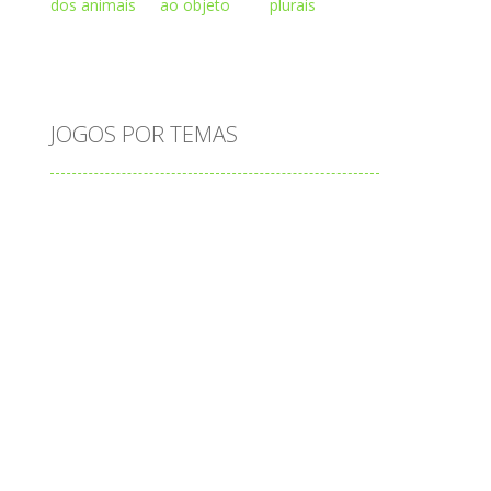
 R
Play
Play
Play
JOGOS POR TEMAS
Play
Play
Play
adição
alfabeto
Android
animais
associar
atenção
atividade
atividades
atividades de matemática
blocos
bola
bolas
caminhos
carro
carros
caça-palavras
ciências
ciências da natureza
coelho
colorir
completar
conectar
contagem
coordenação
cores