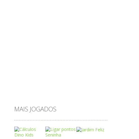
objetos
obstáculos
operações
ovos
palavras
Papai Noel
passatempo
peixes
português
princesas
problemas
prova brasil
páscoa
quebra-cabeça
quiz
raciocínio
relacionar
roupas
saeb
saltar
sequência
sistema
subtração
sílabas
tabuada
tabuleiro
trânsito
vestir
vogais
água
MAIS JOGADOS