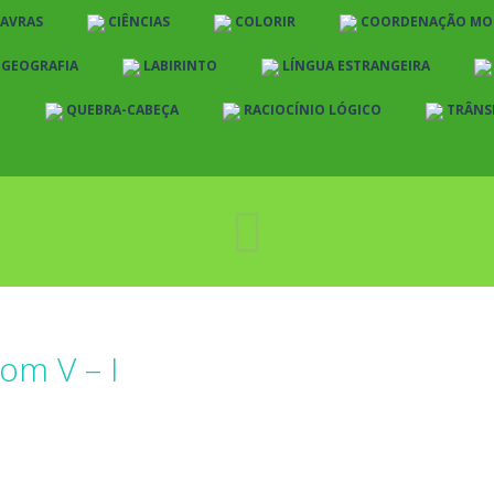
LAVRAS
CIÊNCIAS
COLORIR
COORDENAÇÃO MO
E GEOGRAFIA
LABIRINTO
LÍNGUA ESTRANGEIRA
O
QUEBRA-CABEÇA
RACIOCÍNIO LÓGICO
TRÂNS
com V – I