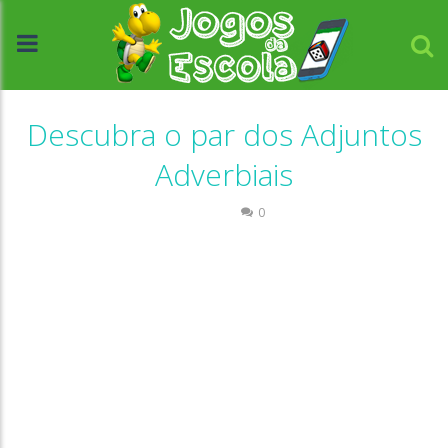
Descubra o par dos Adjuntos
Adverbiais
Escrita
0
//