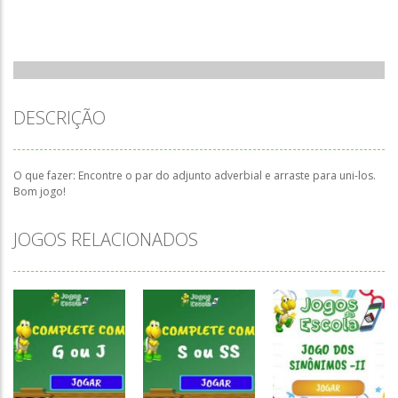
DESCRIÇÃO
O que fazer: Encontre o par do adjunto adverbial e arraste para uni-los.
Bom jogo!
JOGOS RELACIONADOS