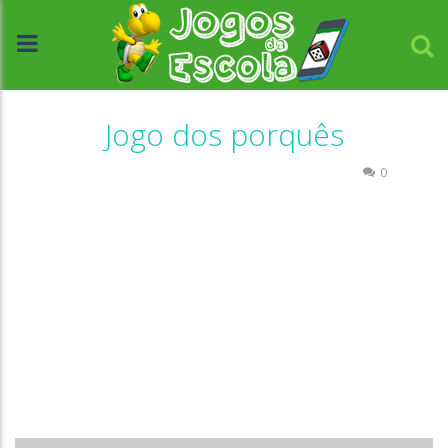
Jogo dos porquês
Atividades Português e Matemática
Escrita
0
//