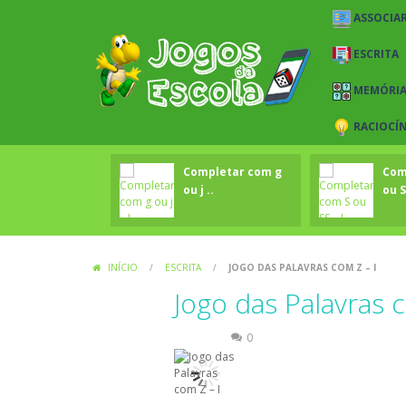
ASSOCIAR
ESCRITA
MEMÓRI
RACIOCÍ
Completar com g
Com
ou j ..
ou S
INÍCIO
/
ESCRITA
/
JOGO DAS PALAVRAS COM Z – I
Jogo das Palavras 
Escrita
0