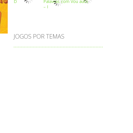
 R
Play
Play
Play
JOGOS POR TEMAS
Play
Play
Play
adição
alfabeto
Android
animais
associar
atenção
atividade
atividades
atividades de matemática
blocos
bola
bolas
caminhos
carro
carros
caça-palavras
ciências
ciências da natureza
coelho
colorir
completar
conectar
contagem
coordenação
cores