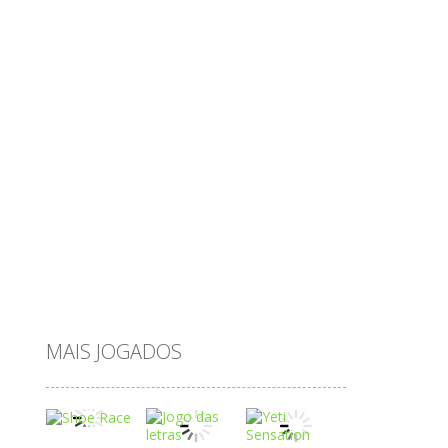
objetos
obstáculos
operações
ovos
palavras
Papai Noel
passatempo
peixes
português
princesas
problemas
prova brasil
páscoa
quebra-cabeça
quiz
raciocínio
relacionar
roupas
saeb
saltar
sequência
sistema
subtração
sílabas
tabuada
tabuleiro
trânsito
vestir
vogais
água
MAIS JOGADOS