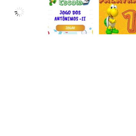
Atividades
Atividades
Português e
Português e
Matemática
Matemática
Jogo dos
Completar com
Escrita
sinônimos II
Roda a roda
ou RR – I
Atividades
Atividades
Atividades
Português e
Português e
Português e
Matemática
Matemática
Matemática
Jogo dos
Jogo dos
Completar
coletivos II
antônimos II
palavras 1