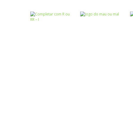
Atividades
Atividades
Português e
Português e
Matemática
Matemática
Tabuada
Completar com g
divertida – I
ou j – I
Atividades
Atividades
Português e
Português e
Matemática
Matemática
Completar com R
Jogo do mau ou
ou RR – I
mal