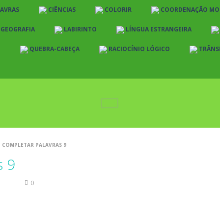
LAVRAS
CIÊNCIAS
COLORIR
COORDENAÇÃO MO
E GEOGRAFIA
LABIRINTO
LÍNGUA ESTRANGEIRA
O
QUEBRA-CABEÇA
RACIOCÍNIO LÓGICO
TRÂNS
COMPLETAR PALAVRAS 9
s 9
scrita
0