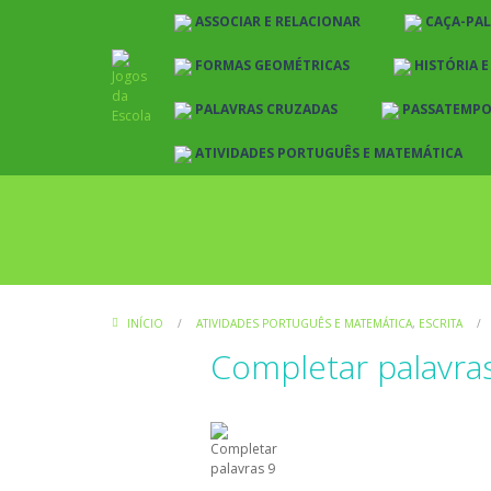
ASSOCIAR E RELACIONAR
CAÇA-PA
FORMAS GEOMÉTRICAS
HISTÓRIA 
PALAVRAS CRUZADAS
PASSATEMP
ATIVIDADES PORTUGUÊS E MATEMÁTICA
INÍCIO
/
ATIVIDADES PORTUGUÊS E MATEMÁTICA
,
ESCRITA
/
Completar palavra
Atividades Português e Matemática
E