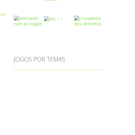
Play
Play
Play
Play
Play
Play
JOGOS POR TEMAS
Play
Play
Play
adição
alfabeto
Android
animais
associar
atenção
atividade
atividades
atividades de matemática
blocos
bola
bolas
caminhos
carro
carros
caça-palavras
ciências
ciências da natureza
coelho