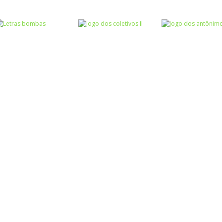
Atividades
Atividades
Português e
Português e
Matemática
Matemática
Completar com S
Jogo dos
Escrita
ou SS – I
sinônimos II
Roda a roda
Atividades
Atividades
Português e
Português e
Matemática
Matemática
Jogo dos
Jogo dos
Escrita
Letras bombas
coletivos II
antônimos II