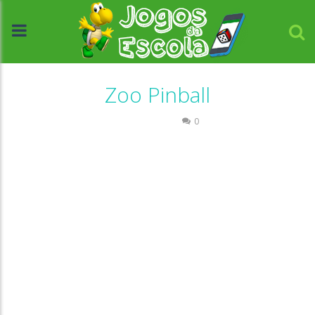
Zoo Pinball
Passatempo
0
//