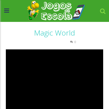
Magic World
Associar e Relacionar
0
//