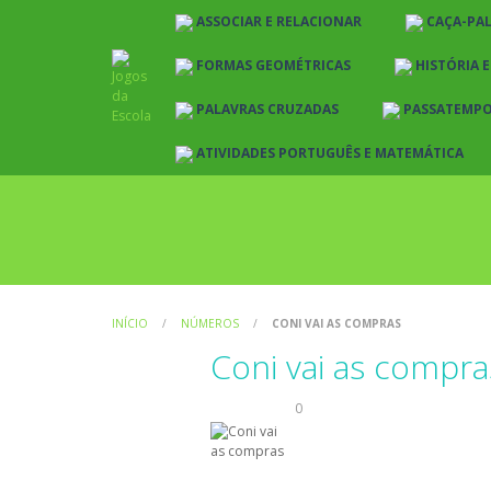
ASSOCIAR E RELACIONAR
CAÇA-PA
FORMAS GEOMÉTRICAS
HISTÓRIA 
PALAVRAS CRUZADAS
PASSATEMP
ATIVIDADES PORTUGUÊS E MATEMÁTICA
INÍCIO
/
NÚMEROS
/
CONI VAI AS COMPRAS
Coni vai as compra
Números
0