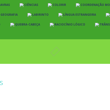
LAVRAS
CIÊNCIAS
COLORIR
COORDENAÇÃO MO
E GEOGRAFIA
LABIRINTO
LÍNGUA ESTRANGEIRA
O
QUEBRA-CABEÇA
RACIOCÍNIO LÓGICO
TRÂNS
s