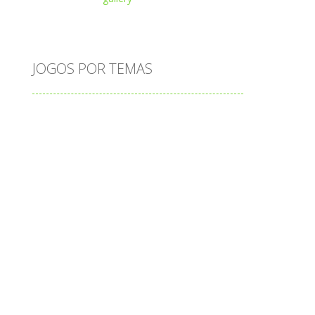
Play
Play
Play
JOGOS POR TEMAS
Play
Play
Play
adição
alfabeto
Android
animais
associar
atenção
atividade
s
atividades
atividades de matemática
blocos
bola
bolas
caminhos
carro
carros
caça-palavras
ciências
ciências da natureza
coelho
colorir
completar
conectar
contagem
coordenação
cores
corpo humano
corrida
cozinhar