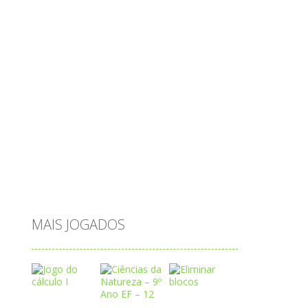
ovos
palavras
Papai Noel
passatempo
peixes
português
princesas
problemas
prova brasil
páscoa
quebra-cabeça
quiz
raciocínio
relacionar
roupas
saeb
saltar
sequência
sistema
subtração
sílabas
tabuada
tabuleiro
trânsito
vestir
vogais
água
MAIS JOGADOS