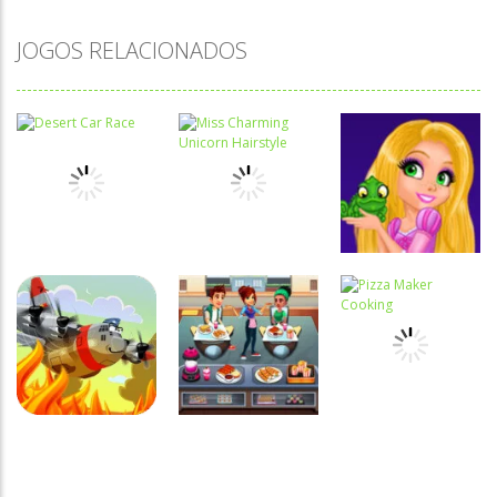
JOGOS RELACIONADOS
Associar e
Passatempo
Relacionar
Miss
Funny
Charming
Princesses –
Passatempo
Desert Car
Unicorn
Spot the
Race
Hairstyle
Difference
Passatempo
Passatempo