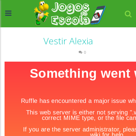
Vestir Alexia
Passatempo
0
//