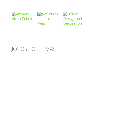
Play
Play
Play
Play
Play
Play
JOGOS POR TEMAS
Play
Play
Play
adição
alfabeto
Android
animais
associar
atenção
atividade
atividades
atividades de matemática
blocos
bola
bolas
caminhos
carro
carros
caça-palavras
ciências
ciências da natureza
coelho