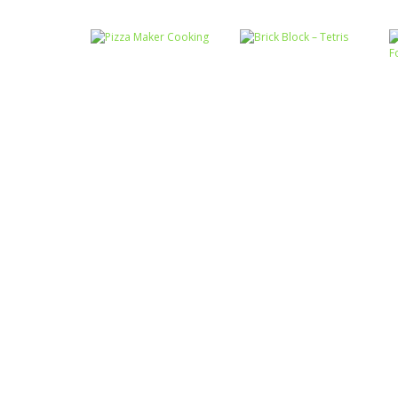
Passatempo
Miss Charming
Passatempo
Desert Car Race
Unicorn Hairstyle
Passatempo
Passatempo
Pizza Maker
Brick Block –
Cooking
Tetris