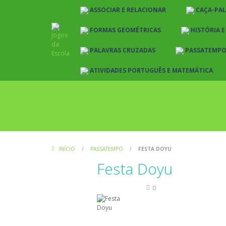
ASSOCIAR E RELACIONAR
CAÇA-PA
FORMAS GEOMÉTRICAS
HISTÓRIA 
PALAVRAS CRUZADAS
PASSATEMP
ATIVIDADES PORTUGUÊS E MATEMÁTICA
INÍCIO
/
PASSATEMPO
/
FESTA DOYU
Festa Doyu
Passatempo
0