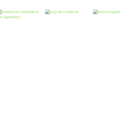
Associar e
Relacionar
Funny Princesses
Passatempo
– Spot the
Cooking Cafe
Passatempo
Difference
Pilot Heroes
Food Chef
Passatempo
Dotted Girl
Ambulance For
Passatempo
Passatempo
Superhero
Jogo de Paciência
Foot Hospital