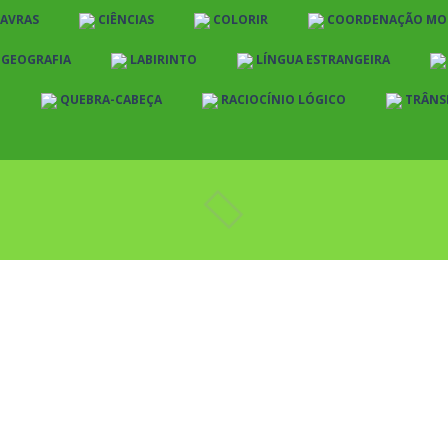
LAVRAS
CIÊNCIAS
COLORIR
COORDENAÇÃO MO
E GEOGRAFIA
LABIRINTO
LÍNGUA ESTRANGEIRA
O
QUEBRA-CABEÇA
RACIOCÍNIO LÓGICO
TRÂNS