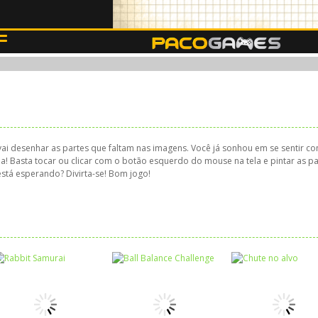
 vai desenhar as partes que faltam nas imagens. Você já sonhou em se sentir c
 Basta tocar ou clicar com o botão esquerdo do mouse na tela e pintar as pa
está esperando? Divirta-se! Bom jogo!