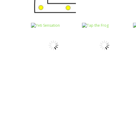
Coordenação
Coordenação
Motora
Motora
Labirinto do
Não toque no
Mouse
vermelho
Coordenação
Coordenação
Motora
Motora
Yeti Sensation
Tap the Frog