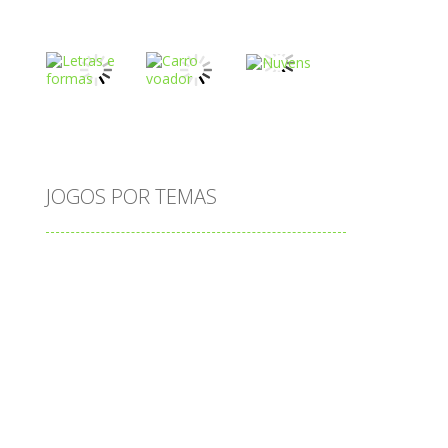
Play
Play
Play
Play
Play
Play
JOGOS POR TEMAS
Play
Play
Play
adição
alfabeto
Android
animais
associar
atenção
atividade
atividades
atividades de matemática
blocos
bola
bolas
caminhos
carro
carros
caça-palavras
ciências
ciências da natureza
coelho