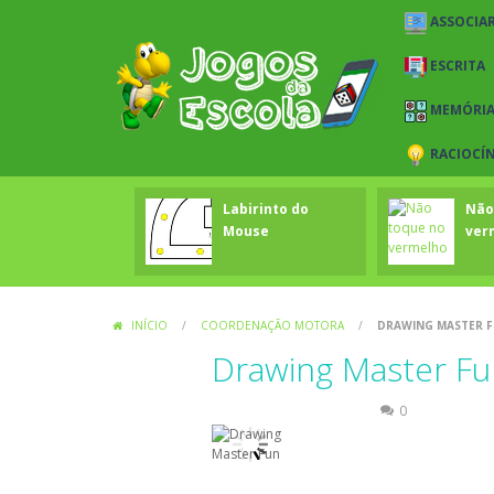
ASSOCIAR
ESCRITA
MEMÓRI
RACIOCÍ
Labirinto do
Não
Mouse
ver
INÍCIO
/
COORDENAÇÃO MOTORA
/
DRAWING MASTER 
Drawing Master Fu
Coordenação Motora
0