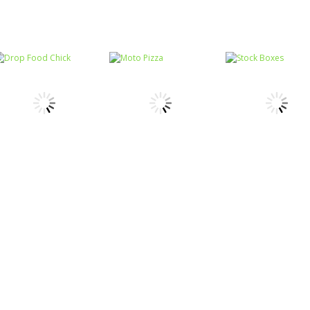
Coordenação
Motora
Coordenação
Coordenação
Ball Balance
Motora
Motora
Rabbit Samurai
Challenge
Chute no alvo
Coordenação
Coordenação
Coordenação
Motora
Motora
Motora
Drop Food Chick
Moto Pizza
Stock Boxes