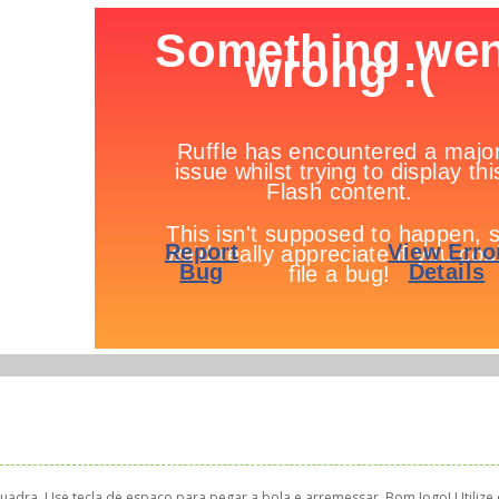
quadra. Use tecla de espaço para pegar a bola e arremessar. Bom Jogo! Utilize