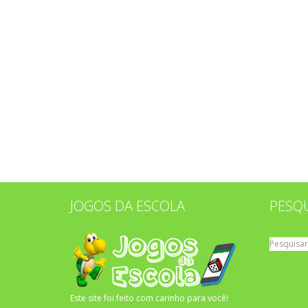
JOGOS DA ESCOLA
PESQ
Pesquisar
por:
Este site foi feito com carinho para você!