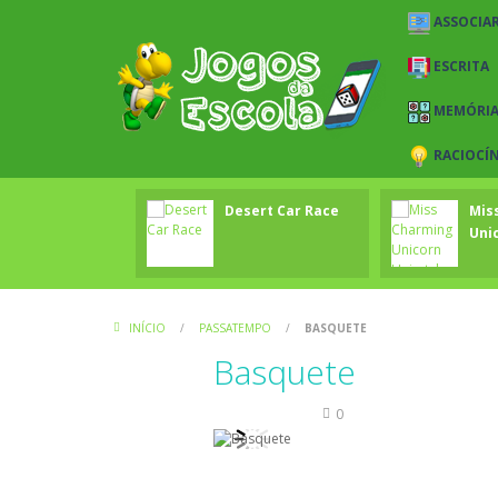
ASSOCIAR
ESCRITA
MEMÓRI
RACIOCÍ
Desert Car Race
Mis
Unic
INÍCIO
/
PASSATEMPO
/
BASQUETE
Basquete
Passatempo
0