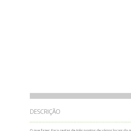
DESCRIÇÃO
O que fazer: Faça cestas de três pontos de vários locais da 