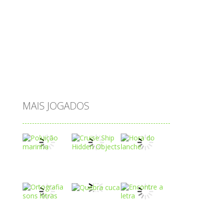
raciocínio
relacionar
roupas
saeb
saltar
sequência
sistema
subtração
sílabas
tabuada
tabuleiro
trânsito
vestir
vogais
água
MAIS JOGADOS