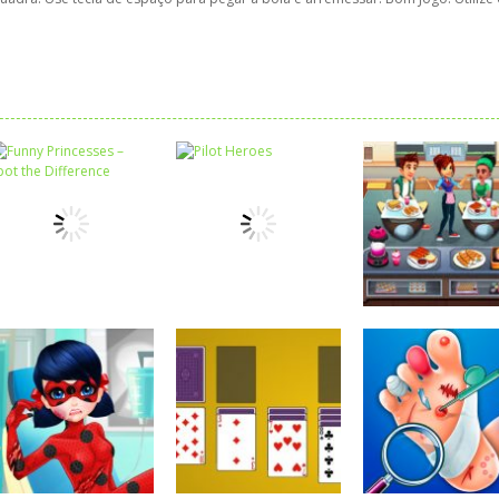
Associar e
Relacionar
Funny Princesses
Passatempo
– Spot the
Cooking Cafe
Passatempo
Difference
Pilot Heroes
Food Chef