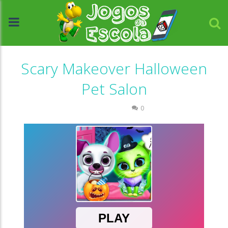
Scary Makeover Halloween
Pet Salon
Passatempo
0
//