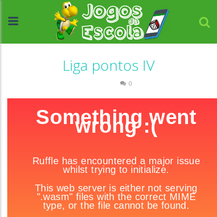
Liga pontos IV
Números
0
//