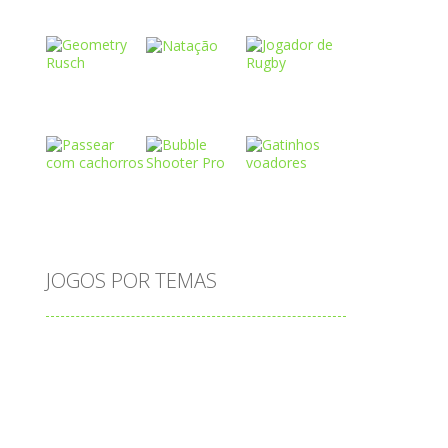
Play
Play
Play
Play
Play
Play
Play
Play
Play
JOGOS POR TEMAS
Play
Play
Play
adição
alfabeto
Android
animais
associar
atenção
atividade
atividades
atividades de matemática