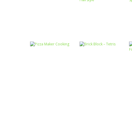
Passatempo
Miss Charming
Passatempo
Desert Car Race
Unicorn Hairstyle
Passatempo
Passatempo
Pizza Maker
Brick Block –
Cooking
Tetris