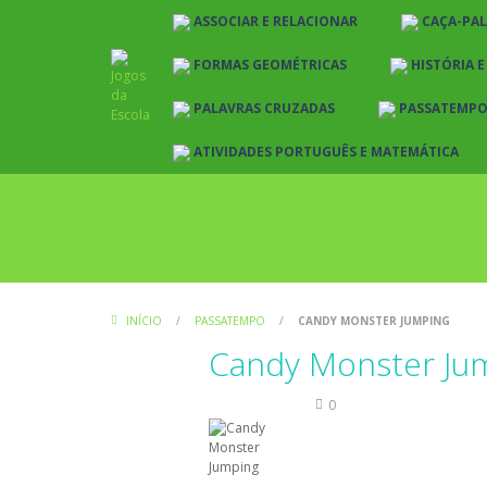
ASSOCIAR E RELACIONAR
CAÇA-PA
FORMAS GEOMÉTRICAS
HISTÓRIA 
PALAVRAS CRUZADAS
PASSATEMP
ATIVIDADES PORTUGUÊS E MATEMÁTICA
INÍCIO
/
PASSATEMPO
/
CANDY MONSTER JUMPING
Candy Monster Ju
Passatempo
0