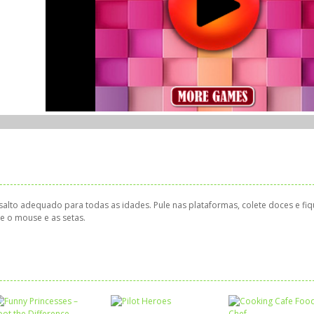
salto adequado para todas as idades. Pule nas plataformas, colete doces e fi
ze o mouse e as setas.