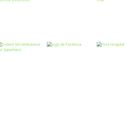
Associar e
Relacionar
Funny Princesses
Passatempo
– Spot the
Cooking Cafe
Passatempo
Difference
Pilot Heroes
Food Chef
Passatempo
Dotted Girl
Ambulance For
Passatempo
Passatempo
Superhero
Jogo de Paciência
Foot Hospital