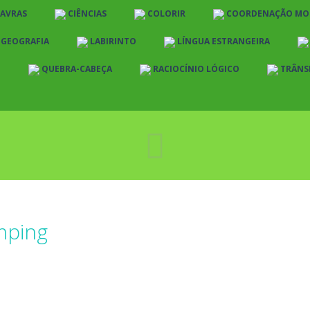
LAVRAS
CIÊNCIAS
COLORIR
COORDENAÇÃO MO
E GEOGRAFIA
LABIRINTO
LÍNGUA ESTRANGEIRA
O
QUEBRA-CABEÇA
RACIOCÍNIO LÓGICO
TRÂNS
mping