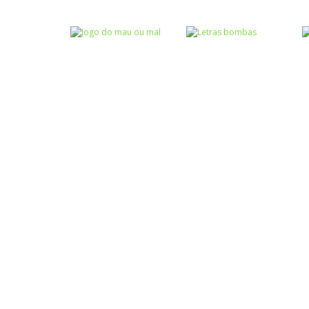
Atividades
Atividades
Português e
Português e
Matemática
Matemática
Completar com g
Completar com S
ou j – I
ou SS – I
Atividades
Português e
Matemática
Jogo do mau ou
Escrita
mal
Letras bombas