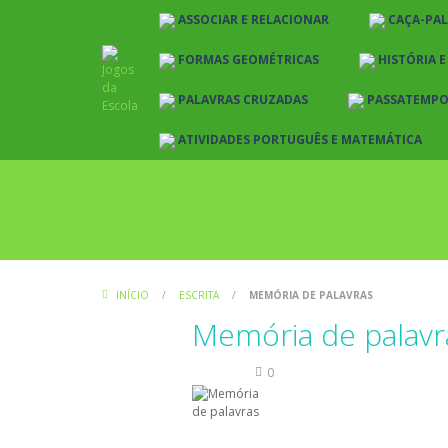
ASSOCIAR E RELACIONAR
CAÇA-PA
FORMAS GEOMÉTRICAS
HISTÓRIA 
PALAVRAS CRUZADAS
PASSATEMP
ATIVIDADES PORTUGUÊS E MATEMÁTICA
INÍCIO
/
ESCRITA
/
MEMÓRIA DE PALAVRAS
Memória de palavr
Escrita
0