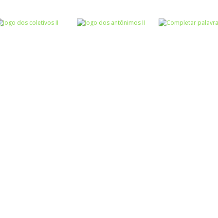
Atividades
Atividades
Português e
Português e
Matemática
Matemática
Jogo dos
Completar com
Escrita
sinônimos II
Roda a roda
ou RR – I
Atividades
Atividades
Atividades
Português e
Português e
Português e
Matemática
Matemática
Matemática
Jogo dos
Jogo dos
Completar
coletivos II
antônimos II
palavras 1