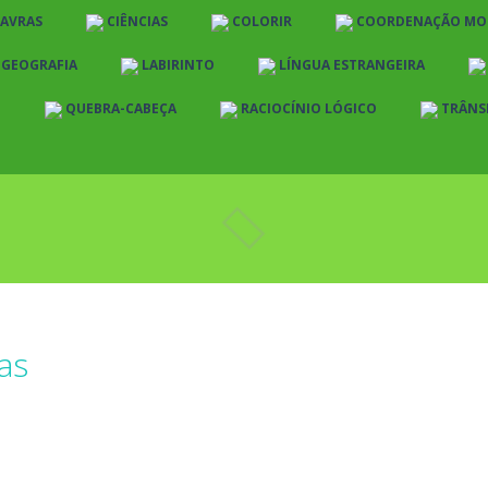
LAVRAS
CIÊNCIAS
COLORIR
COORDENAÇÃO MO
E GEOGRAFIA
LABIRINTO
LÍNGUA ESTRANGEIRA
O
QUEBRA-CABEÇA
RACIOCÍNIO LÓGICO
TRÂNS
as