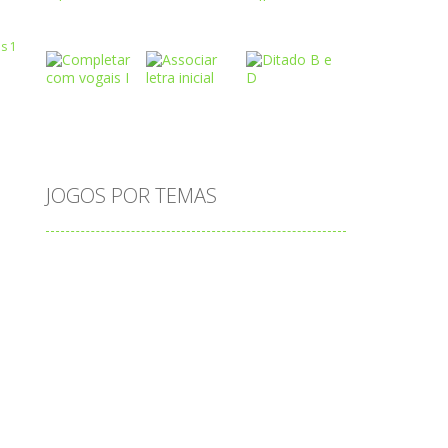
Play
Play
Play
 R
Play
Play
Play
JOGOS POR TEMAS
Play
Play
Play
adição
alfabeto
Android
animais
associar
atenção
atividade
atividades
atividades de matemática
blocos
bola
bolas
caminhos
carro
carros
caça-palavras
ciências
ciências da natureza
coelho