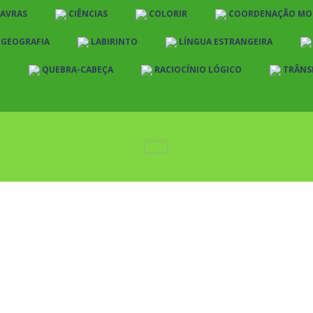
LAVRAS
CIÊNCIAS
COLORIR
COORDENAÇÃO MO
E GEOGRAFIA
LABIRINTO
LÍNGUA ESTRANGEIRA
O
QUEBRA-CABEÇA
RACIOCÍNIO LÓGICO
TRÂNS