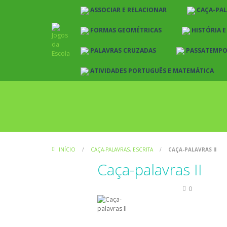
ASSOCIAR E RELACIONAR
CAÇA-PA
FORMAS GEOMÉTRICAS
HISTÓRIA 
PALAVRAS CRUZADAS
PASSATEMP
ATIVIDADES PORTUGUÊS E MATEMÁTICA
INÍCIO
/
CAÇA-PALAVRAS
,
ESCRITA
/
CAÇA-PALAVRAS II
Caça-palavras II
Caça-palavras
Escrita
0