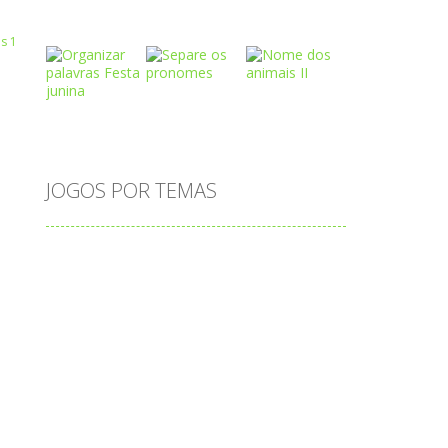
Play
Play
Play
 R
Play
Play
Play
JOGOS POR TEMAS
Play
Play
Play
adição
alfabeto
Android
animais
associar
atenção
atividade
atividades
atividades de matemática
blocos
bola
bolas
caminhos
carro
carros
caça-palavras
ciências
ciências da natureza
coelho