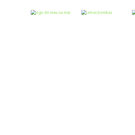
Atividades
Atividades
Português e
Português e
Matemática
Matemática
Completar com g
Completar com S
ou j – I
ou SS – I
Atividades
Português e
Matemática
Jogo do mau ou
Escrita
mal
Letras bombas