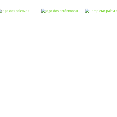
Atividades
Atividades
Português e
Português e
Matemática
Matemática
Jogo dos
Completar com
Escrita
sinônimos II
Roda a roda
ou RR – I
Atividades
Atividades
Atividades
Português e
Português e
Português e
Matemática
Matemática
Matemática
Jogo dos
Jogo dos
Completar
coletivos II
antônimos II
palavras 1