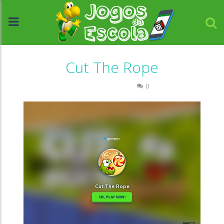
Cut The Rope
Raciocínio Lógico
0
//