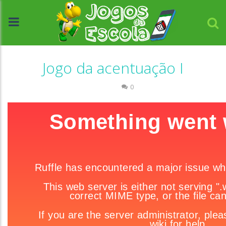
Jogo da acentuação I
Escrita
0
//