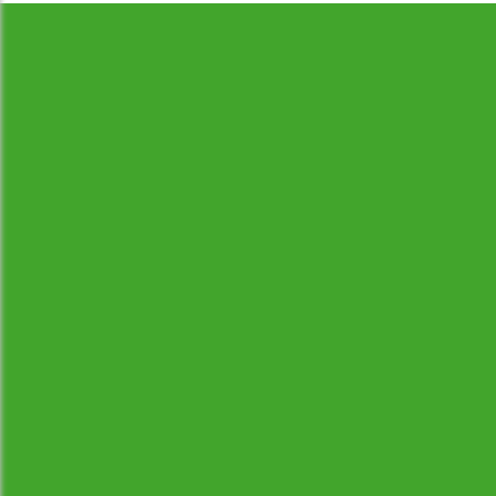
Roda a roda
I
ou mal