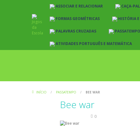
ASSOCIAR E RELACIONAR
CAÇA-PA
FORMAS GEOMÉTRICAS
HISTÓRIA 
PALAVRAS CRUZADAS
PASSATEMP
ATIVIDADES PORTUGUÊS E MATEMÁTICA
INÍCIO
/
PASSATEMPO
/
BEE WAR
Bee war
Passatempo
0