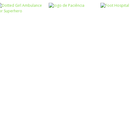
Associar e
Relacionar
Funny Princesses
Passatempo
– Spot the
Cooking Cafe
Passatempo
Difference
Pilot Heroes
Food Chef
Passatempo
Dotted Girl
Ambulance For
Passatempo
Passatempo
Superhero
Jogo de Paciência
Foot Hospital