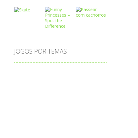
Play
Play
Play
Play
Play
Play
JOGOS POR TEMAS
Play
Play
Play
adição
alfabeto
Android
animais
associar
atenção
atividade
atividades
atividades de matemática
blocos
bola
bolas
caminhos
carro
carros
caça-palavras
ciências
ciências da natureza
coelho
colorir
completar
conectar