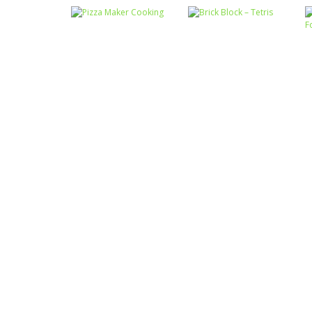
Passatempo
Miss Charming
Passatempo
Desert Car Race
Unicorn Hairstyle
Passatempo
Passatempo
Pizza Maker
Brick Block –
Cooking
Tetris