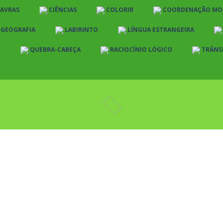
LAVRAS
CIÊNCIAS
COLORIR
COORDENAÇÃO MO
E GEOGRAFIA
LABIRINTO
LÍNGUA ESTRANGEIRA
O
QUEBRA-CABEÇA
RACIOCÍNIO LÓGICO
TRÂNS