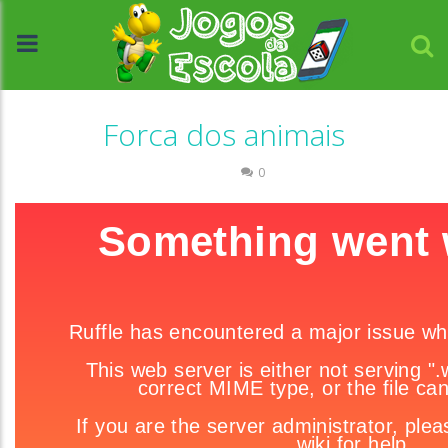
Forca dos animais
Escrita
0
//