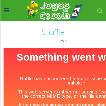
Shuffle
Passatempo
0
//