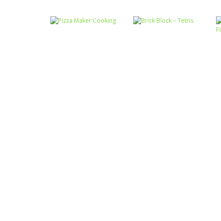
Passatempo
Miss Charming
Passatempo
Desert Car Race
Unicorn Hairstyle
Passatempo
Passatempo
Pizza Maker
Brick Block –
Cooking
Tetris