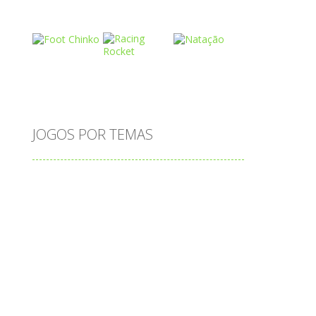
Play
Play
Play
Play
Play
Play
JOGOS POR TEMAS
Play
Play
Play
adição
alfabeto
Android
animais
associar
atenção
atividade
atividades
atividades de matemática
blocos
bola
bolas
caminhos
carro
carros
caça-palavras
ciências
ciências da natureza
coelho