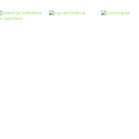
Associar e
Relacionar
Funny Princesses
Passatempo
– Spot the
Cooking Cafe
Passatempo
Difference
Pilot Heroes
Food Chef
Passatempo
Dotted Girl
Ambulance For
Passatempo
Passatempo
Superhero
Jogo de Paciência
Foot Hospital