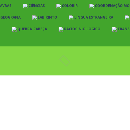
LAVRAS
CIÊNCIAS
COLORIR
COORDENAÇÃO MO
E GEOGRAFIA
LABIRINTO
LÍNGUA ESTRANGEIRA
O
QUEBRA-CABEÇA
RACIOCÍNIO LÓGICO
TRÂNS