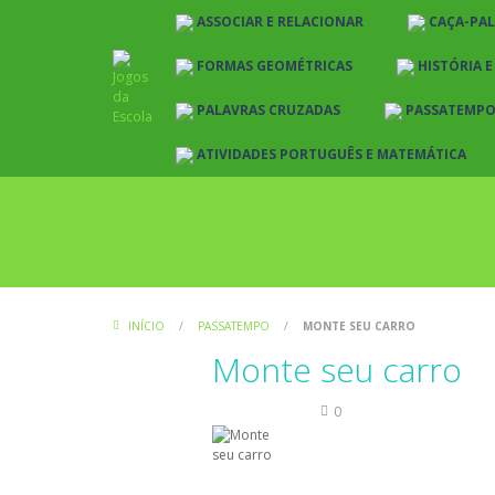
ASSOCIAR E RELACIONAR
CAÇA-PA
FORMAS GEOMÉTRICAS
HISTÓRIA 
PALAVRAS CRUZADAS
PASSATEMP
ATIVIDADES PORTUGUÊS E MATEMÁTICA
INÍCIO
/
PASSATEMPO
/
MONTE SEU CARRO
Monte seu carro
Passatempo
0